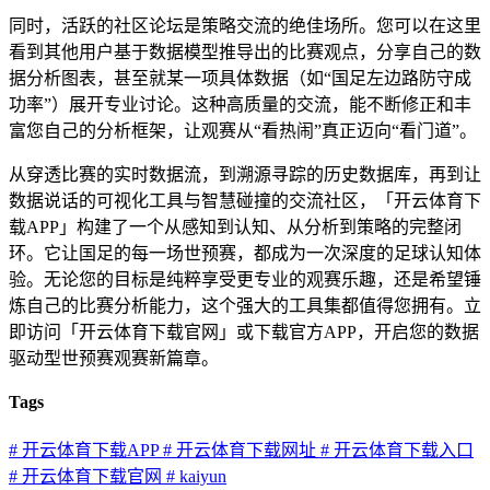
同时，活跃的社区论坛是策略交流的绝佳场所。您可以在这里
看到其他用户基于数据模型推导出的比赛观点，分享自己的数
据分析图表，甚至就某一项具体数据（如“国足左边路防守成
功率”）展开专业讨论。这种高质量的交流，能不断修正和丰
富您自己的分析框架，让观赛从“看热闹”真正迈向“看门道”。
从穿透比赛的实时数据流，到溯源寻踪的历史数据库，再到让
数据说话的可视化工具与智慧碰撞的交流社区，「开云体育下
载APP」构建了一个从感知到认知、从分析到策略的完整闭
环。它让国足的每一场世预赛，都成为一次深度的足球认知体
验。无论您的目标是纯粹享受更专业的观赛乐趣，还是希望锤
炼自己的比赛分析能力，这个强大的工具集都值得您拥有。立
即访问「开云体育下载官网」或下载官方APP，开启您的数据
驱动型世预赛观赛新篇章。
Tags
# 开云体育下载APP
# 开云体育下载网址
# 开云体育下载入口
# 开云体育下载官网
# kaiyun