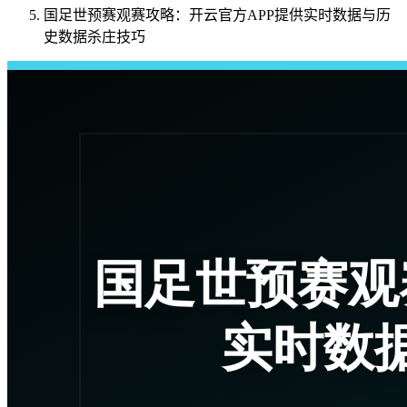
国足世预赛观赛攻略：开云官方APP提供实时数据与历
史数据杀庄技巧