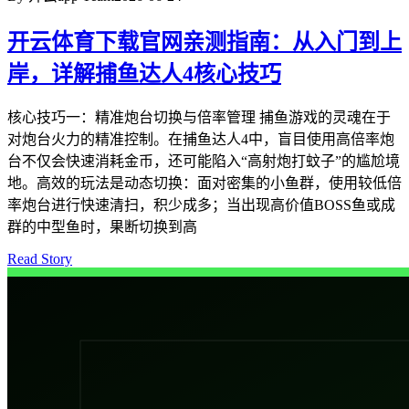
开云体育下载官网亲测指南：从入门到上
岸，详解捕鱼达人4核心技巧
核心技巧一：精准炮台切换与倍率管理 捕鱼游戏的灵魂在于
对炮台火力的精准控制。在捕鱼达人4中，盲目使用高倍率炮
台不仅会快速消耗金币，还可能陷入“高射炮打蚊子”的尴尬境
地。高效的玩法是动态切换：面对密集的小鱼群，使用较低倍
率炮台进行快速清扫，积少成多；当出现高价值BOSS鱼或成
群的中型鱼时，果断切换到高
Read Story