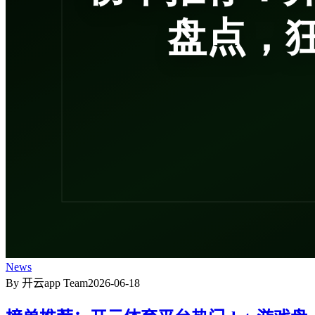
News
By 开云app Team
2026-06-18