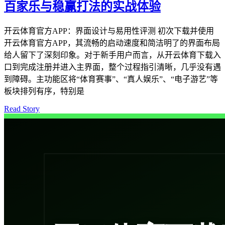
百家乐与稳赢打法的实战体验
开云体育官方APP：界面设计与易用性评测 初次下载并使用
开云体育官方APP，其流畅的启动速度和简洁明了的界面布局
给人留下了深刻印象。对于新手用户而言，从开云体育下载入
口到完成注册并进入主界面，整个过程指引清晰，几乎没有遇
到障碍。主功能区将“体育赛事”、“真人娱乐”、“电子游艺”等
板块排列有序，特别是
Read Story