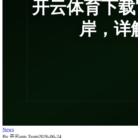
News
By 开云app Team
2026-06-24