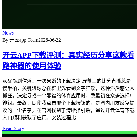
News
By 开云app Team
2026-06-22
开云APP下载评测：真实经历分享这款看
路神器的使用体验
从犹豫到信赖：一次果断的下载决定 屏幕上的比分直播总是
慢半拍，关键进球总在群里先看到文字狂欢，这种滞后感让人
抓狂。决定寻找一个靠谱的体育应用时，我最初在众多选择中
徘徊。最终，促使我点击那个下载按钮的，是圈内朋友反复提
及的一个名字。在官网找到了清晰指引后，通过开云体育下载
入口顺利获取了应用。安装过程比
Read Story