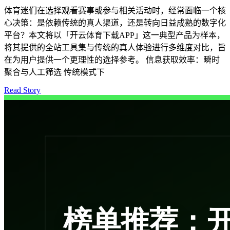
体育迷们在选择观看赛事或参与相关活动时，经常面临一个核
心决策：是依赖传统的真人渠道，还是转向日益成熟的数字化
平台？本文将以「开云体育下载APP」这一典型产品为样本，
将其提供的全站工具集与传统的真人体验进行多维度对比，旨
在为用户提供一个更理性的选择参考。 信息获取效率：瞬时
聚合与人工筛选 传统模式下
Read Story