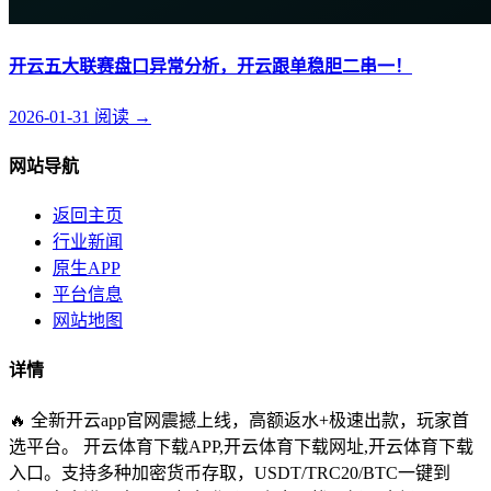
开云五大联赛盘口异常分析，开云跟单稳胆二串一！
2026-01-31
阅读
→
网站导航
返回主页
行业新闻
原生APP
平台信息
网站地图
详情
🔥 全新开云app官网震撼上线，高额返水+极速出款，玩家首
选平台。 开云体育下载APP,开云体育下载网址,开云体育下载
入口。支持多种加密货币存取，USDT/TRC20/BTC一键到