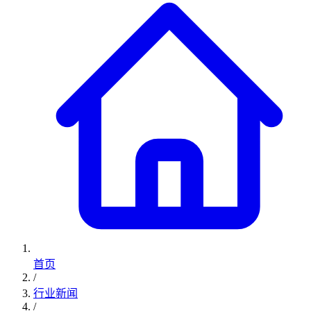
首页
/
行业新闻
/