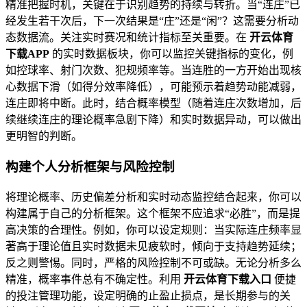
精准把握时机，关键在于识别趋势的持续与转折。当“连庄”已
经发生若干次后，下一次结果是“庄”还是“闲”？这需要分析动
态数据流。关注实时赛况和统计指标至关重要。在
开云体育
下载APP
的实时数据板块，你可以监控关键指标的变化，例
如控球率、射门次数、犯规频率等。当连胜的一方开始出现核
心数据下滑（如得分效率降低），可能预示着趋势动能减弱，
连庄即将中断。此时，结合概率模型（随着连庄次数增加，后
续继续连庄的理论概率急剧下降）和实时数据异动，可以做出
更明智的判断。
构建个人分析框架与风险控制
将理论概率、历史偏差分析和实时动态监控结合起来，你可以
构建属于自己的分析框架。这个框架不应追求“必胜”，而是提
高决策的合理性。例如，你可以设定规则：当实际连庄频率显
著高于理论值且实时数据未见疲软时，倾向于支持趋势延续；
反之则警惕。同时，严格的风险控制不可或缺。无论分析多么
精准，概率事件总有不确定性。利用
开云体育下载入口
便捷
的投注管理功能，设定明确的止盈止损点，是长期参与的关