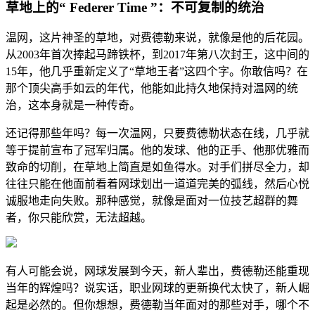
草地上的“ Federer Time ”：不可复制的统治
温网，这片神圣的草地，对费德勒来说，就像是他的后花园。
从2003年首次捧起马蹄铁杯，到2017年第八次封王，这中间的
15年，他几乎重新定义了“草地王者”这四个字。你敢信吗？在
那个顶尖高手如云的年代，他能如此持久地保持对温网的统
治，这本身就是一种传奇。
还记得那些年吗？每一次温网，只要费德勒状态在线，几乎就
等于提前宣布了冠军归属。他的发球、他的正手、他那优雅而
致命的切削，在草地上简直是如鱼得水。对手们拼尽全力，却
往往只能在他面前看着网球划出一道道完美的弧线，然后心悦
诚服地走向失败。那种感觉，就像是面对一位技艺超群的舞
者，你只能欣赏，无法超越。
有人可能会说，网球发展到今天，新人辈出，费德勒还能重现
当年的辉煌吗？说实话，职业网球的更新换代太快了，新人崛
起是必然的。但你想想，费德勒当年面对的那些对手，哪个不