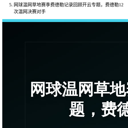
网球温网草地赛季费德勒记录回顾开云专题，费德勒12
次温网决赛对手