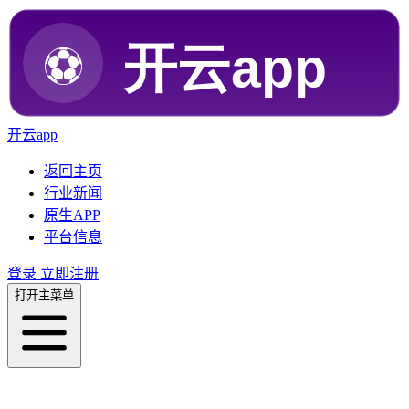
开云app
返回主页
行业新闻
原生APP
平台信息
登录
立即注册
打开主菜单