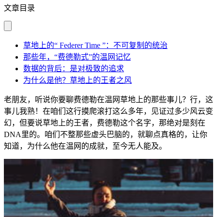
文章目录
草地上的“ Federer Time ”：不可复制的统治
那些年，“费德勒式”的温网记忆
数据的背后：是对极致的追求
为什么是他？草地上的王者之风
老朋友，听说你要聊费德勒在温网草地上的那些事儿？行，这
事儿我熟！在咱们这行摸爬滚打这么多年，见证过多少风云变
幻，但要说草地上的王者，费德勒这个名字，那绝对是刻在
DNA里的。咱们不整那些虚头巴脑的，就聊点真格的，让你
知道，为什么他在温网的成就，至今无人能及。