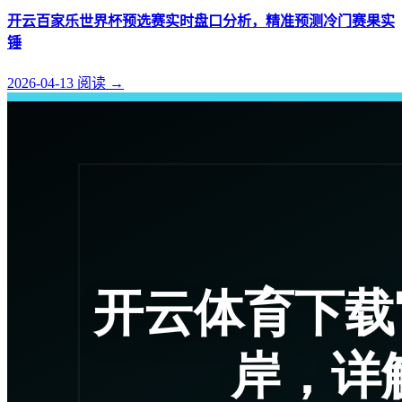
开云百家乐世界杯预选赛实时盘口分析，精准预测冷门赛果实
锤
2026-04-13
阅读
→