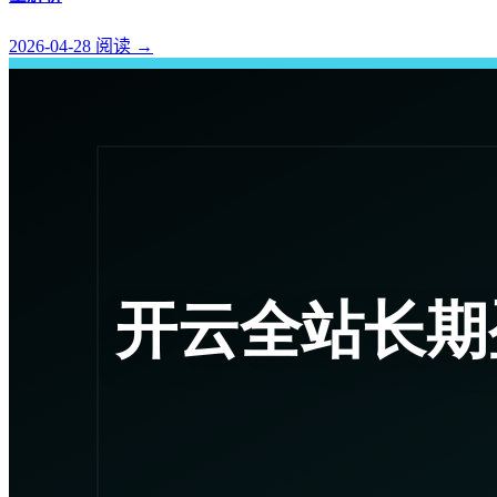
2026-04-28
阅读
→