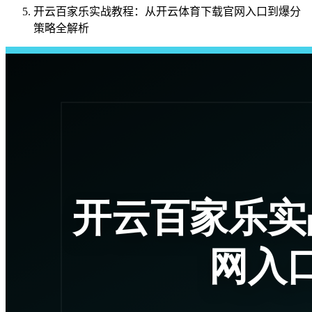
开云百家乐实战教程：从开云体育下载官网入口到爆分
策略全解析