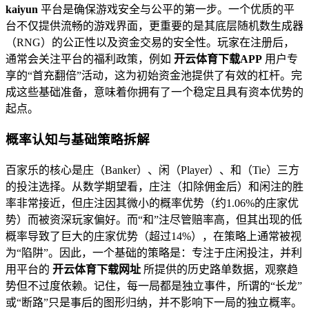
kaiyun
平台是确保游戏安全与公平的第一步。一个优质的平
台不仅提供流畅的游戏界面，更重要的是其底层随机数生成器
（RNG）的公正性以及资金交易的安全性。玩家在注册后，
通常会关注平台的福利政策，例如
开云体育下载APP
用户专
享的“首充翻倍”活动，这为初始资金池提供了有效的杠杆。完
成这些基础准备，意味着你拥有了一个稳定且具有资本优势的
起点。
概率认知与基础策略拆解
百家乐的核心是庄（Banker）、闲（Player）、和（Tie）三方
的投注选择。从数学期望看，庄注（扣除佣金后）和闲注的胜
率非常接近，但庄注因其微小的概率优势（约1.06%的庄家优
势）而被资深玩家偏好。而“和”注尽管赔率高，但其出现的低
概率导致了巨大的庄家优势（超过14%），在策略上通常被视
为“陷阱”。因此，一个基础的策略是：专注于庄闲投注，并利
用平台的
开云体育下载网址
所提供的历史路单数据，观察趋
势但不过度依赖。记住，每一局都是独立事件，所谓的“长龙”
或“断路”只是事后的图形归纳，并不影响下一局的独立概率。