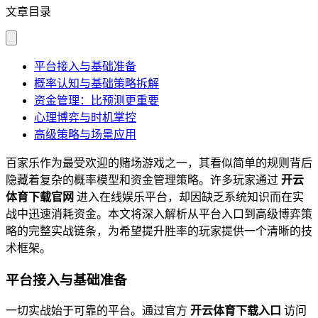
文章目录
平台接入与基础准备
概率认知与基础策略拆解
资金管理：比预测更重要
心理博弈与时机掌控
高级策略与场景应用
百家乐作为最受欢迎的赌场游戏之一，其看似简单的规则背后
隐藏着复杂的概率模型和资金管理策略。许多玩家通过
开云
体育下载官网
进入在线娱乐平台，却因缺乏系统知识而在实
战中迅速消耗资金。本文将深入解析从平台入口到高级博弈策
略的完整实战链条，为希望提升胜率的玩家提供一个清晰的技
术框架。
平台接入与基础准备
一切实战始于可靠的平台。通过官方
开云体育下载入口
访问